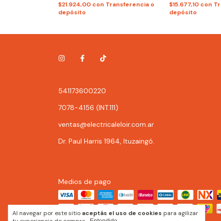
ransferencia o
$21.924,00
con
Transferencia o
$15.677,10
con
Tr
depósito
depósito
541173600220
7078-4156 (INT.111)
ventas@electricaleloir.com.ar
Dr. Paul Harris 1964, Ituzaingó.
Medios de pago
Al navegar por este sitio
aceptás el uso de cookies
para agilizar