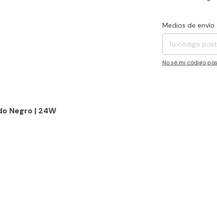
Entregas para el CP
Medios de envío
No sé mi código pos
do Negro | 24W