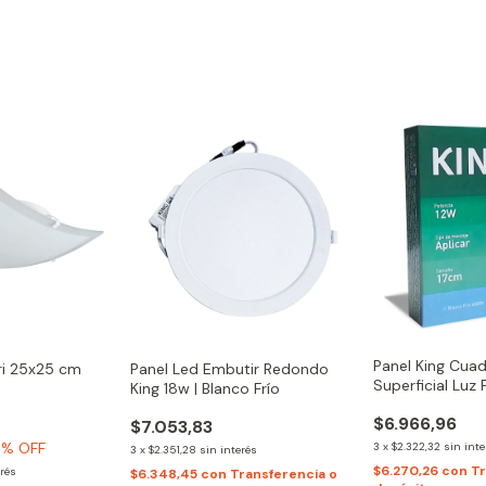
Panel King Cua
ari 25x25 cm
Panel Led Embutir Redondo
Superficial Luz
King 18w | Blanco Frío
$6.966,96
$7.053,83
0
% OFF
3
x
$2.322,32
sin inte
3
x
$2.351,28
sin interés
$6.270,26
con
Tr
erés
$6.348,45
con
Transferencia o