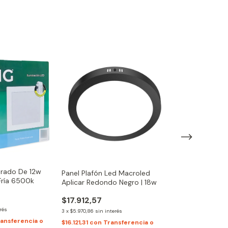
drado De 12w
Panel Plafón Led Macroled
Plafón vidrio v
 Fría 6500k
Aplicar Redondo Negro | 18w
c/base blanca f
$17.912,57
$16.948,46
$15.254,00
rés
3
x
$5.970,86
sin interés
ansferencia o
3
x
$5.084,67
sin int
$16.121,31
con
Transferencia o