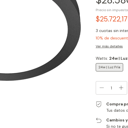
$28.58
Precio sin impuest
$25.722,1
3
cuotas sin int
10% de descuen
Ver más detalles
Watts:
24w | Luz
24w | Luz Fría
Compra pr
Tus datos 
Cambios y
Si no te gu