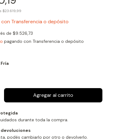
0,19
os
$23.619,99
7
con
Transferencia o depósito
erés de
$9.526,73
to
pagando con Transferencia o depósito
 Fría
otegida
cuidados durante toda la compra.
 devoluciones
sta, podés cambiarlo por otro o devolverlo.