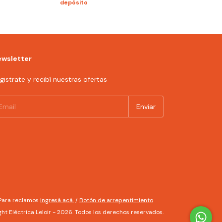
depósito
$13.728,60
con
T
depósito
wsletter
gistrate y recibí nuestras ofertas
 Para reclamos
ingresá acá.
/
Botón de arrepentimiento
ht Eléctrica Leloir - 2026. Todos los derechos reservados.