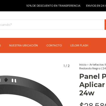
10% DE DESCUENTO EN TRANSFERENCIA
ENVIOS EN 24 HS CABA 
S
NUESTRA UBICACIÓN
CONTACTO
LELOIR FLASH
Inicio
>
Artefactos 
1
/
2
Redondo Negro | 2
Panel 
Aplica
24w