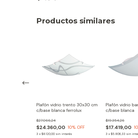
Productos similares
aris 30x30 cm
Plafón vidrio trento 30x30 cm
Plafón vidrio b
errolux
c/base blanca ferrolux
c/base blanca
$27.066,24
$19.354,26
$24.360,00
$17.419,00
0
% OFF
10
% OFF
1
rés
3
x
$8.120,00
sin interés
3
x
$5.806,33
sin int