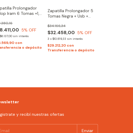
patilla Prolongador
Zapatilla Prolongador 5
lop Iram 6 Tomas +1,5
Tomas Negra + Usb +
s Cable
1/5m Cable Kalop
9.380,16
$34.166,34
8.411,00
5
% OFF
$32.458,00
5
% OFF
$6.137,00
sin interés
3
x
$10.819,33
sin interés
6.569,90
con
$29.212,20
con
ansferencia o depósito
Transferencia o depósito
wsletter
gistrate y recibí nuestras ofertas