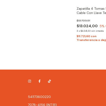
Zapatilla 4 Tomas 
Cable Con Llave T
Kalop | Multinorma
$13.709,91
$13.024,00
5
% 
3
x
$4.341,33
sin interés
$11.721,60
con
Transferencia o de
541173600220
7078-4156 (INT.111)