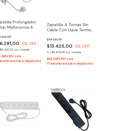
patilla Prolongador
Zapatilla 4 Tomas Sin
lop Multinorma 4
Cable Con Llave Termica
mas | 1/5mts Cable
Kalop
.148,45
$14.131,78
6.291,00
5
% OFF
$13.425,00
5
% OFF
$5.430,33
sin interés
3
x
$4.475,00
sin interés
4.661,90
con
$12.082,50
con
ansferencia o depósito
Transferencia o depósito
SIN STOCK