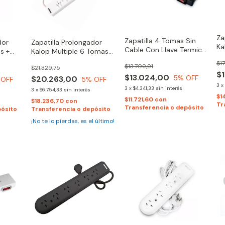
Za
Zapatilla 4 Tomas Sin
dor
Zapatilla Prolongador
Ka
Cable Con Llave Termica
s +
Kalop Multiple 6 Tomas
To
Kalop | Negro
+1,5 Mts Cable
$17
$13.709,91
$21.329,75
$1
$13.024,00
5
% OFF
$20.263,00
 OFF
5
% OFF
3
x
3
x
$4.341,33
sin interés
3
x
$6.754,33
sin interés
$1
$11.721,60
con
$18.236,70
con
Tr
Transferencia o depósito
pósito
Transferencia o depósito
¡No te lo pierdas, es el último!