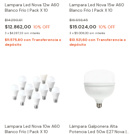
Lampara Led Nova 12w A60
Lampara Led Nova 15w A60
Blanco Frío | Pack X 10
Blanco Frío | Pack X 10
$14.290,61
$16.693,45
$12.862,00
$15.024,00
10
% OFF
10
% OFF
3
x
$4.287,33
sin interés
3
x
$5.008,00
sin interés
$11.575,80
con
Transferencia o
$13.521,60
con
Transferencia o
depósito
depósito
Lampara Led Nova 10w A60
Lámpara Galponera Alta
Blanco Frío | Pack X 10
Potencia Led 50w E27 Nova |