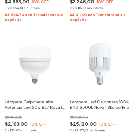
$4.963,00
$3.346,00
10
% OFF
10
% OFF
3
x
$1.654,33
sin interés
3
x
$1.115,33
sin interés
$4.466,70
con
Transferencia o
$3.011,40
con
Transferencia o
depósito
depósito
Lámpara Galponera Alta
Lampara Led Galponera 100w
Potencia Led 20w E27 Nova |
E40 6500k Nova | Blanco Frío
Luz Fría
$2.402,85
$27.910,95
$2.163,00
$25.120,00
10
% OFF
10
% OFF
3
x
$721,00
sin interés
3
x
$8.373,33
sin interés