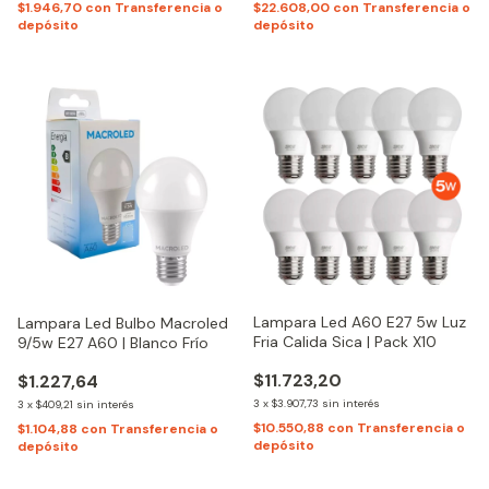
$1.946,70
con
Transferencia o
$22.608,00
con
Transferencia o
depósito
depósito
Lampara Led A60 E27 5w Luz
Lampara Led Bulbo Macroled
Fria Calida Sica | Pack X10
9/5w E27 A60 | Blanco Frío
$11.723,20
$1.227,64
3
x
$3.907,73
sin interés
3
x
$409,21
sin interés
$10.550,88
con
Transferencia o
$1.104,88
con
Transferencia o
depósito
depósito