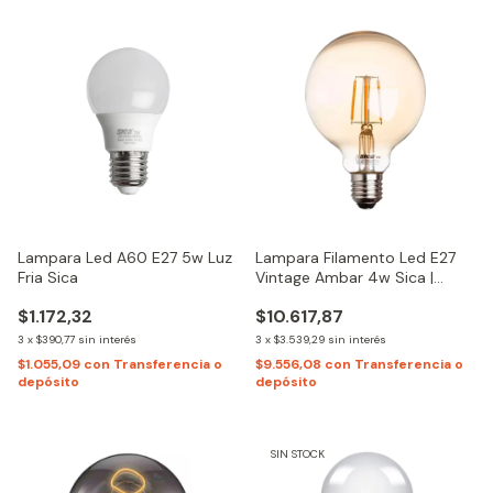
Lampara Led A60 E27 5w Luz
Lampara Filamento Led E27
Fria Sica
Vintage Ambar 4w Sica |
Cálida
$1.172,32
$10.617,87
3
x
$390,77
sin interés
3
x
$3.539,29
sin interés
$1.055,09
con
Transferencia o
$9.556,08
con
Transferencia o
depósito
depósito
SIN STOCK