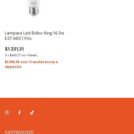
Lampara Led Bulbo King 14,5w
E27 A60 | Frío
$1.331,31
3
x
$443,77
sin interés
$1.198,18
con
Transferencia o
depósito
541173600220