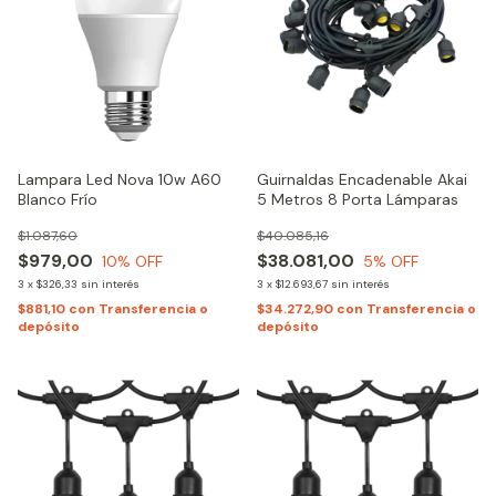
Lampara Led Nova 10w A60
Guirnaldas Encadenable Akai
Blanco Frío
5 Metros 8 Porta Lámparas
$1.087,60
$40.085,16
$979,00
$38.081,00
10
% OFF
5
% OFF
3
x
$326,33
sin interés
3
x
$12.693,67
sin interés
$881,10
con
Transferencia o
$34.272,90
con
Transferencia o
depósito
depósito