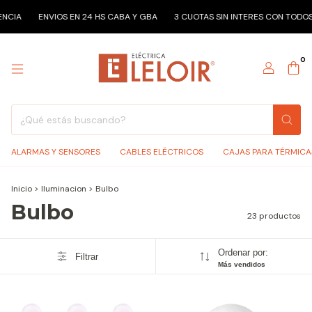
ENVIOS EN 24 HS CABA Y GBA
3 CUOTAS SIN INTERES CON TODOS LOS 
0
ALARMAS Y SENSORES
CABLES ELÉCTRICOS
CAJAS PARA TÉRMICA
Inicio
>
Iluminacion
>
Bulbo
Bulbo
23 productos
Ordenar por:
Filtrar
Más vendidos