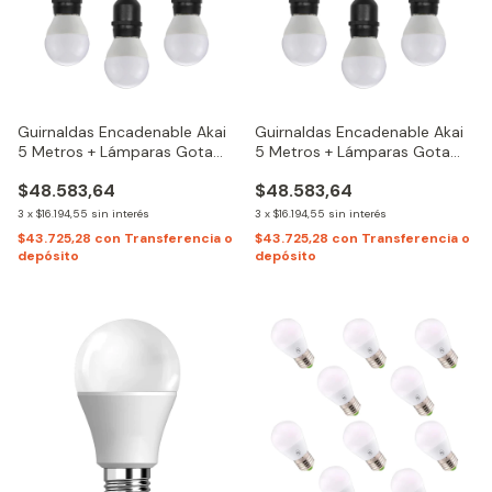
Guirnaldas Encadenable Akai
Guirnaldas Encadenable Akai
5 Metros + Lámparas Gota
5 Metros + Lámparas Gota
Nova | Luz Fría
Nova | Luz Cálida
$48.583,64
$48.583,64
3
x
$16.194,55
sin interés
3
x
$16.194,55
sin interés
$43.725,28
con
Transferencia o
$43.725,28
con
Transferencia o
depósito
depósito