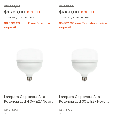
Luz Fría
$10.876,04
$6.867,08
$9.788,00
$6.180,00
10
% OFF
10
% OFF
3
x
$3.262,67
sin interés
3
x
$2.060,00
sin interés
$8.809,20
con
Transferencia o
$5.562,00
con
Transferencia o
depósito
depósito
Lámpara Galponera Alta
Lámpara Galponera Alta
Potencia Led 40w E27 Nova |
Potencia Led 30w E27 Nova |
Luz Fría
Luz Fría
$5.513,90
$3.718,09