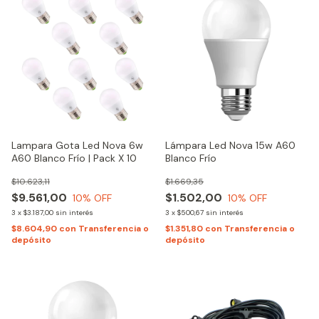
Lampara Gota Led Nova 6w
Lámpara Led Nova 15w A60
A60 Blanco Frío | Pack X 10
Blanco Frío
$10.623,11
$1.669,35
$9.561,00
$1.502,00
10
% OFF
10
% OFF
3
x
$3.187,00
sin interés
3
x
$500,67
sin interés
$8.604,90
con
Transferencia o
$1.351,80
con
Transferencia o
depósito
depósito