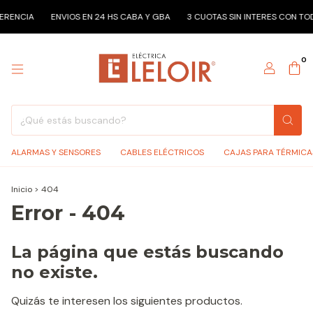
ERENCIA
ENVIOS EN 24 HS CABA Y GBA
3 CUOTAS SIN INTERES CON TO
0
ALARMAS Y SENSORES
CABLES ELÉCTRICOS
CAJAS PARA TÉRMICA
Inicio
>
404
Error - 404
La página que estás buscando
no existe.
Quizás te interesen los siguientes productos.