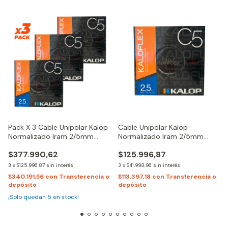
Pack X 3 Cable Unipolar Kalop
Cable Unipolar Kalop
Normalizado Iram 2/5mm
Normalizado Iram 2/5mm
Cat/5
Flexible Cat/5 X100Mts
$377.990,62
$125.996,87
3
x
$125.996,87
sin interés
3
x
$41.998,96
sin interés
$340.191,56
con
Transferencia o
$113.397,18
con
Transferencia o
depósito
depósito
¡Solo quedan
5
en stock!