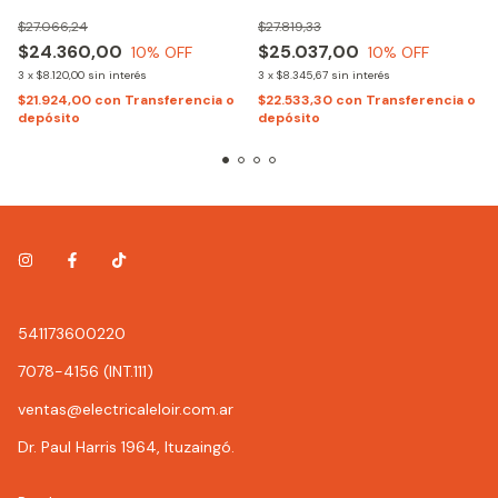
$27.066,24
$27.819,33
$24.360,00
$25.037,00
10
% OFF
10
% OFF
3
x
$8.120,00
sin interés
3
x
$8.345,67
sin interés
$21.924,00
con
Transferencia o
$22.533,30
con
Transferencia o
depósito
depósito
541173600220
7078-4156 (INT.111)
ventas@electricaleloir.com.ar
Dr. Paul Harris 1964, Ituzaingó.