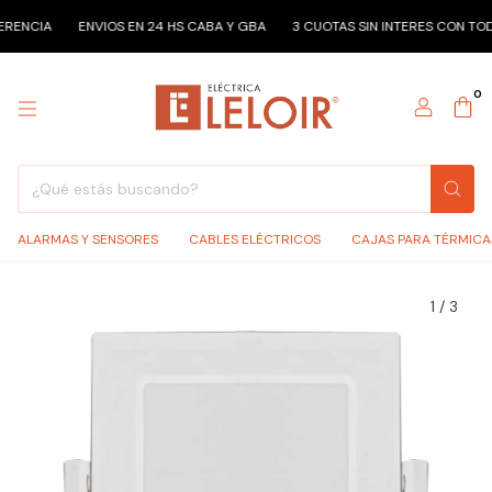
CIA
ENVIOS EN 24 HS CABA Y GBA
3 CUOTAS SIN INTERES CON TODOS 
0
ALARMAS Y SENSORES
CABLES ELÉCTRICOS
CAJAS PARA TÉRMICA
1
/
3