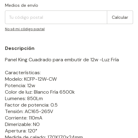
Entregas para el CP:
Cambiar CP
Medios de envío
Calcular
No sé mi código postal
Descripción
Panel King Cuadrado para embutir de 12w -Luz Fría
Características:
Modelo: KCFP-12W-CW
Potencia: 12w
Color de luz: Blanco Fría 6500k
Lumenes: 850Lm
Factor de potencia: 0.5
Tensión: AC165-265V
Corriente: 110mA
Dimerizable: NO
Apertura: 120°
Medida de calado: 170X170x24mm