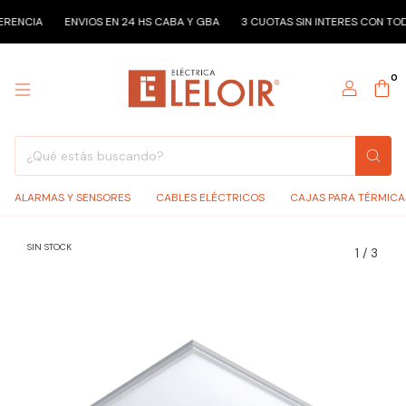
CIA
ENVIOS EN 24 HS CABA Y GBA
3 CUOTAS SIN INTERES CON TODOS 
0
ALARMAS Y SENSORES
CABLES ELÉCTRICOS
CAJAS PARA TÉRMICA
SIN STOCK
1
/
3