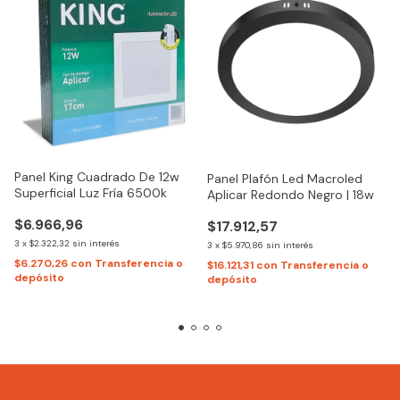
Panel King Cuadrado De 12w
Panel Plafón Led Macroled
Superficial Luz Fría 6500k
Aplicar Redondo Negro | 18w
$6.966,96
$17.912,57
3
x
$2.322,32
sin interés
3
x
$5.970,86
sin interés
$6.270,26
con
Transferencia o
$16.121,31
con
Transferencia o
depósito
depósito