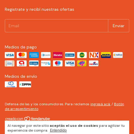
Registrate y recibí nuestras ofertas
Medios de pago
Medios de envío
Defensa de las y los consumidores. Para reclamos
ingresá acá.
/
Botón
de arrepentimiento
Al navegar por este sitio
aceptás el uso de cookies
para agilizar tu
Copyright Eléctrica Leloir - 2026. Todos los derechos reservados.
experiencia de compra.
Entendido