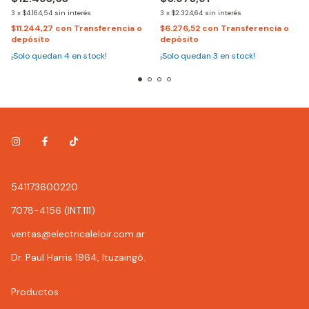
3
x
$4.164,54
sin interés
3
x
$2.324,64
sin interés
$11.244,27
con
Transferencia o
$6.276,52
con
Transferencia o
depósito
depósito
¡Solo quedan
4
en stock!
¡Solo quedan
3
en stock!
541173600220
7078-4156 (INT.111)
ventas@electricaleloir.com.ar
Dr. Paul Harris 1964, Ituzaingó.
Productos