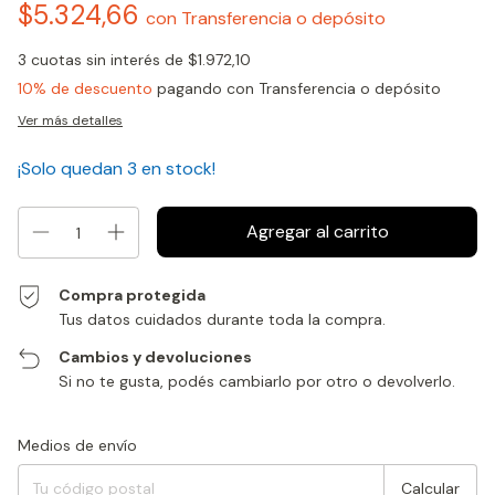
$5.324,66
con
Transferencia o depósito
3
cuotas sin interés de
$1.972,10
10% de descuento
pagando con Transferencia o depósito
Ver más detalles
¡Solo quedan
3
en stock!
Compra protegida
Tus datos cuidados durante toda la compra.
Cambios y devoluciones
Si no te gusta, podés cambiarlo por otro o devolverlo.
Entregas para el CP:
Cambiar CP
Medios de envío
Calcular