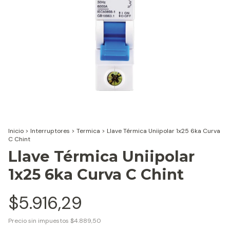
Inicio
>
Interruptores
>
Termica
>
Llave Térmica Uniipolar 1x25 6ka Curva
C Chint
Llave Térmica Uniipolar
1x25 6ka Curva C Chint
$5.916,29
Precio sin impuestos
$4.889,50