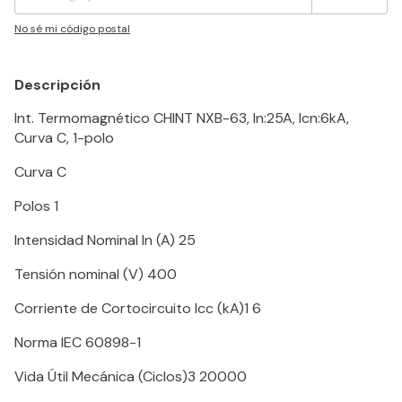
No sé mi código postal
Descripción
Int. Termomagnético CHINT NXB-63, In:25A, Icn:6kA,
Curva C, 1-polo
Curva
C
Polos
1
Intensidad Nominal In (A)
25
Tensión nominal (V)
400
Corriente de Cortocircuito Icc (kA)1
6
Norma
IEC 60898-1
Vida Útil Mecánica (Ciclos)3
20000