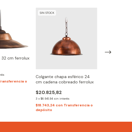
SIN STOCK
SIN STOCK
 32 cm ferrolux
erés
Colgante chapa esférico 24
Colgante Galp
ransferencia o
cm cadena cobreado ferrolux
Alta Potencia 
200w
$20.825,82
$185.484,56
3
x
$6.941,94
sin interés
3
x
$61.828,19
sin int
$18.743,24
con
Transferencia o
$166.936,10
con
depósito
depósito