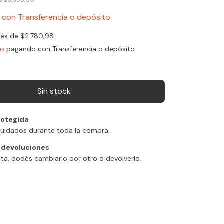
os
$6.895,00
6
con
Transferencia o depósito
erés de
$2.780,98
to
pagando con Transferencia o depósito
otegida
cuidados durante toda la compra.
 devoluciones
sta, podés cambiarlo por otro o devolverlo.