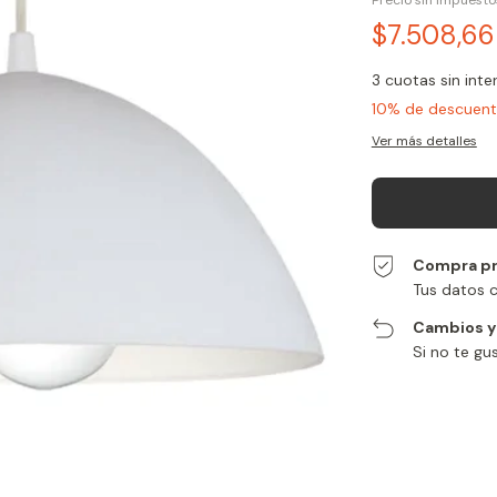
Precio sin impuest
$7.508,6
3
cuotas sin int
10% de descuen
Ver más detalles
Compra pr
Tus datos 
Cambios y
Si no te gu