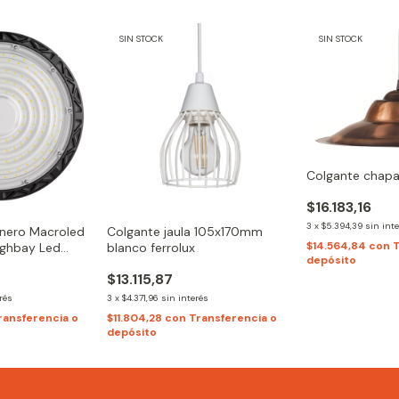
SIN STOCK
SIN STOCK
Colgante chapa
$16.183,16
3
x
$5.394,39
sin int
nero Macroled
Colgante jaula 105x170mm
$14.564,84
con
T
ighbay Led
blanco ferrolux
depósito
$13.115,87
rés
3
x
$4.371,96
sin interés
ransferencia o
$11.804,28
con
Transferencia o
depósito