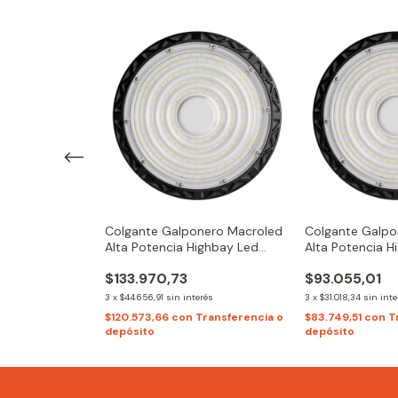
mo 300mm
Colgante Galponero Macroled
Colgante Galpo
Alta Potencia Highbay Led
Alta Potencia H
150w
100w
$133.970,73
$93.055,01
és
3
x
$44.656,91
sin interés
3
x
$31.018,34
sin inte
ansferencia o
$120.573,66
con
Transferencia o
$83.749,51
con
T
depósito
depósito