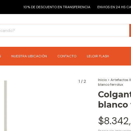
10% DE DESCUENTO EN TRANSFERENCIA
ENVIOS EN 24 HS CABA
S
NUESTRA UBICACIÓN
CONTACTO
LELOIR FLASH
Inicio
>
Artefactos 
1
/
2
blanco ferrolux
Colgan
blanco 
$8.342