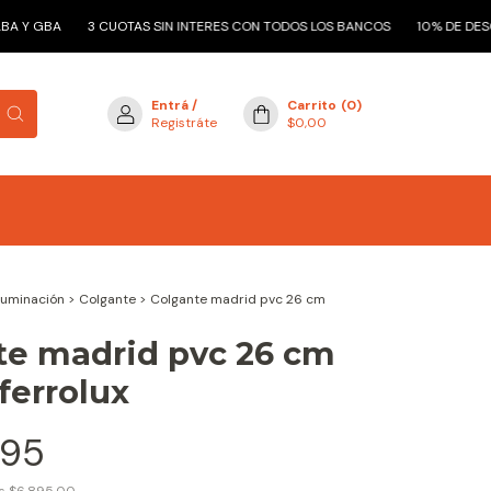
 Y GBA
3 CUOTAS SIN INTERES CON TODOS LOS BANCOS
10% DE DESCU
Entrá
/
Carrito
(
0
)
Registráte
$0,00
Iluminación
>
Colgante
>
Colgante madrid pvc 26 cm
te madrid pvc 26 cm
ferrolux
,95